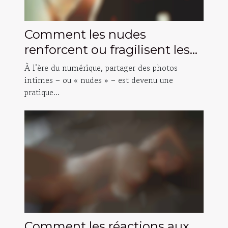
Comment les nudes
renforcent ou fragilisent les
liens amoureux ?
À l’ère du numérique, partager des photos
intimes – ou « nudes » – est devenu une
pratique...
Comment les réactions aux