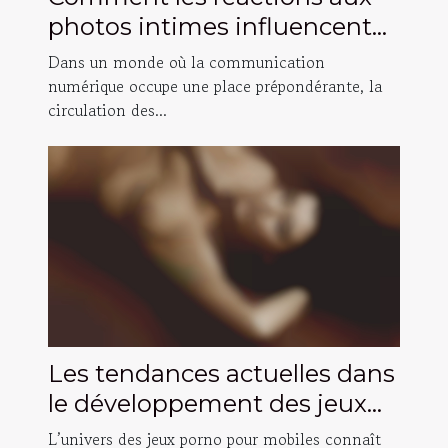
photos intimes influencent
les relations ?
Dans un monde où la communication
numérique occupe une place prépondérante, la
circulation des...
Les tendances actuelles dans
le développement des jeux
porno pour mobiles
L’univers des jeux porno pour mobiles connaît