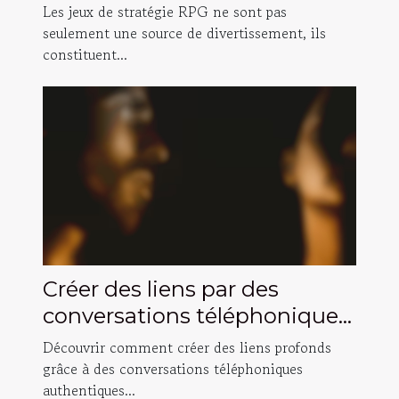
améliorer vos compétences
Les jeux de stratégie RPG ne sont pas
de prise de décision ?
seulement une source de divertissement, ils
constituent...
Créer des liens par des
conversations téléphoniques
authentiques ?
Découvrir comment créer des liens profonds
grâce à des conversations téléphoniques
authentiques...