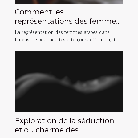
Comment les
représentations des femmes
arabes dans l'industrie pour
La représentation des femmes arabes dans
adultes ont évolué
l'industrie pour adultes a toujours été un sujet...
Exploration de la séduction
et du charme des