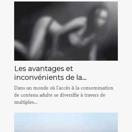
Les avantages et
inconvénients de la
consommation de contenu
Dans un monde où l'accès à la consommation
adulte gratuit versus payant
de contenu adulte se diversifie à travers de
multiples...