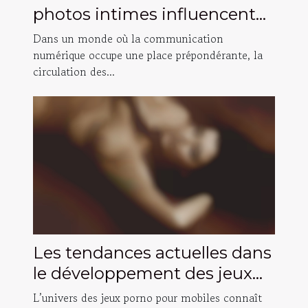
photos intimes influencent
les relations ?
Dans un monde où la communication
numérique occupe une place prépondérante, la
circulation des...
Les tendances actuelles dans
le développement des jeux
porno pour mobiles
L’univers des jeux porno pour mobiles connaît