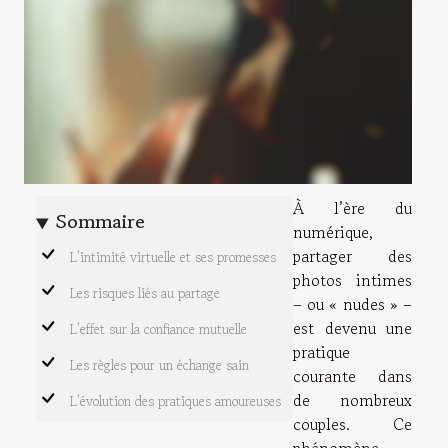
À l’ère du
Sommaire
numérique,
partager des
L’intimité virtuelle et ses promesses
photos intimes
Les risques liés au partage
– ou « nudes » –
est devenu une
L’effet sur la confiance mutuelle
pratique
Les règles pour un échange sain
courante dans
de nombreux
L’évolution des pratiques amoureuses
couples. Ce