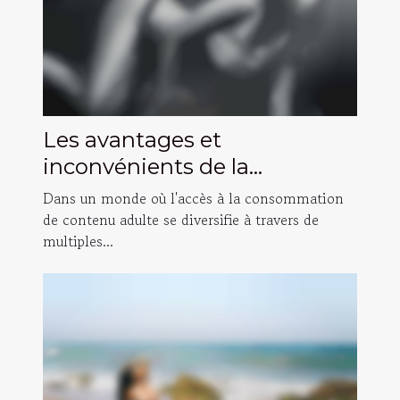
Les avantages et
inconvénients de la
consommation de contenu
Dans un monde où l'accès à la consommation
adulte gratuit versus payant
de contenu adulte se diversifie à travers de
multiples...