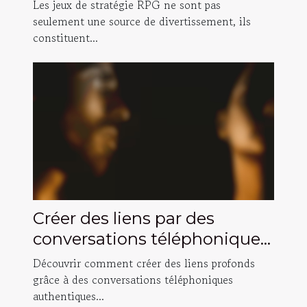
améliorer vos compétences
Les jeux de stratégie RPG ne sont pas
de prise de décision ?
seulement une source de divertissement, ils
constituent...
Créer des liens par des
conversations téléphoniques
authentiques ?
Découvrir comment créer des liens profonds
grâce à des conversations téléphoniques
authentiques...