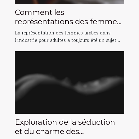
Comment les
représentations des femmes
arabes dans l'industrie pour
La représentation des femmes arabes dans
adultes ont évolué
l'industrie pour adultes a toujours été un sujet...
Exploration de la séduction
et du charme des