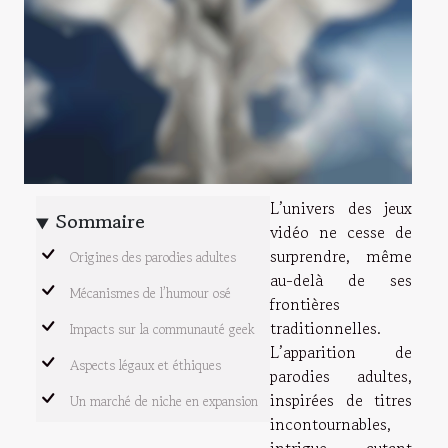
L’univers des jeux
Sommaire
vidéo ne cesse de
surprendre, même
Origines des parodies adultes
au-delà de ses
Mécanismes de l’humour osé
frontières
traditionnelles.
Impacts sur la communauté geek
L’apparition de
Aspects légaux et éthiques
parodies adultes,
inspirées de titres
Un marché de niche en expansion
incontournables,