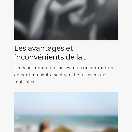
Les avantages et
inconvénients de la
consommation de contenu
Dans un monde où l'accès à la consommation
adulte gratuit versus payant
de contenu adulte se diversifie à travers de
multiples...