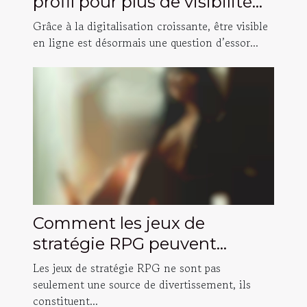
profil pour plus de visibilité
en ligne ?
Grâce à la digitalisation croissante, être visible
en ligne est désormais une question d’essor...
Comment les jeux de
stratégie RPG peuvent
améliorer vos compétences
Les jeux de stratégie RPG ne sont pas
de prise de décision ?
seulement une source de divertissement, ils
constituent...