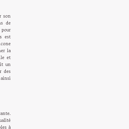
er son
ns de
s pour
s est
icone
er la
le et
it un
r des
ainsi
rante.
alité
les à