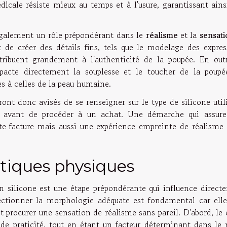
dicale résiste mieux au temps et à l'usure, garantissant ains
galement un rôle prépondérant dans le
réalisme
et la
sensati
 de créer des détails fins, tels que le modelage des expres
ntribuent grandement à l'authenticité de la poupée. En outr
acte directement la souplesse et le toucher de la poupée
es à celles de la peau humaine.
ront donc avisés de se renseigner sur le type de silicone util
es avant de procéder à un achat. Une démarche qui assur
ute facture mais aussi une expérience empreinte de réalisme 
istiques physiques
en silicone est une étape prépondérante qui influence direct
électionner la morphologie adéquate est fondamental car elle
t procurer une sensation de réalisme sans pareil. D'abord, le
 de praticité, tout en étant un facteur déterminant dans le 