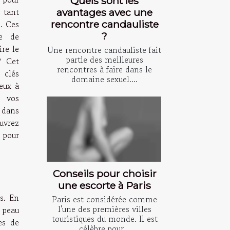
Quels sont les
 tant
avantages avec une
rencontre candauliste
s. Ces
?
ce de
re le
Une rencontre candauliste fait
partie des meilleures
? Cet
rencontres à faire dans le
 clés
domaine sexuel....
eux à
t vos
 dans
ouvrez
 pour
Conseils pour choisir
une escorte à Paris
s. En
Paris est considérée comme
l'une des premières villes
 peau
touristiques du monde. Il est
es de
célèbre pour...