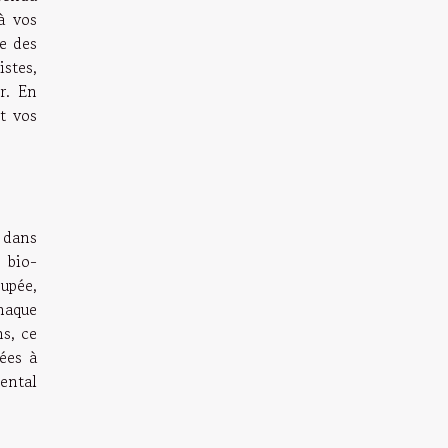
à vos
le des
stes,
r. En
nt vos
 dans
 bio-
oupée,
haque
s, ce
ées à
mental