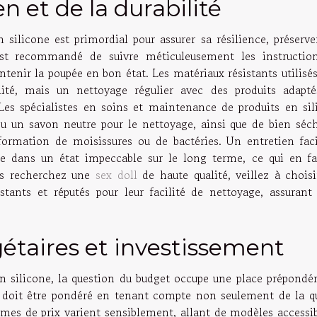
en et de la durabilité
n silicone est primordial pour assurer sa résilience, préserv
 est recommandé de suivre méticuleusement les instructio
ntenir la poupée en bon état. Les matériaux résistants utilisé
ilité, mais un nettoyage régulier avec des produits adapté
 Les spécialistes en soins et maintenance de produits en sil
 ou un savon neutre pour le nettoyage, ainsi que de bien séch
formation de moisissures ou de bactéries. Un entretien faci
pée dans un état impeccable sur le long terme, ce qui en fa
ous recherchez une
sex doll
de haute qualité, veillez à choisi
tants et réputés pour leur facilité de nettoyage, assurant 
étaires et investissement
 en silicone, la question du budget occupe une place prépondé
et doit être pondéré en tenant compte non seulement de la qu
mes de prix varient sensiblement, allant de modèles accessib