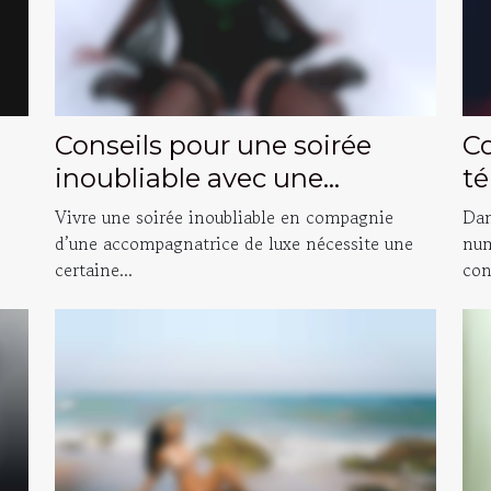
Conseils pour une soirée
C
inoubliable avec une
té
accompagnatrice de luxe
le
Vivre une soirée inoubliable en compagnie
Dan
d’une accompagnatrice de luxe nécessite une
num
certaine...
con