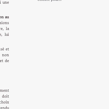
i une
on au
sions
e, la
, lui
isé et
e non
et de
ement
 doit
 choix
rendu