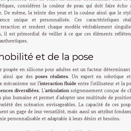
étiques, considérez la couleur de peau qui doit faire écho 
e. De même, la teinte des yeux et la couleur ainsi que le sty
ce unique et personnalisée. Ces caractéristiques réali
interaction et rendent chaque modèle véritablement singulie
s, il est primordial de veiller à ce que ces éléments reflète
 authentiques.
obilité et de la pose
 poupée en silicone pour adultes est un facteur déterminant
 ainsi que des
poses réalistes
. Un expert en robotique et
ce mécanisme sur l'
interaction fluide
entre l'utilisateur et la p
ences diversifiées
. L'
articulation
soigneusement conçue de c
 plus humaine et permet d'adopter une multitude de position
variété des scénarios envisageables. La capacité de ces poup
ent un gage de leur versatilité, mais aussi un attribut fonda
e personnalisable et adaptable à leurs désirs et besoins.