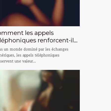
omment les appels
léphoniques renforcent-ils
s relations authentiques ?
s un monde dominé par les échanges
ériques, les appels téléphoniques
servent une valeur...