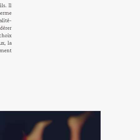
s. Il
terme
lité-
dérer
 choix
ux, la
ement