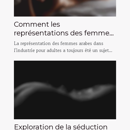
Comment les
représentations des femmes
arabes dans l'industrie pour
La représentation des femmes arabes dans
adultes ont évolué
l'industrie pour adultes a toujours été un sujet...
Exploration de la séduction