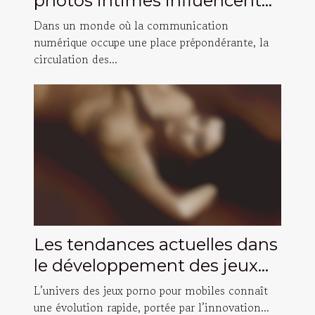
photos intimes influencent
les relations ?
Dans un monde où la communication
numérique occupe une place prépondérante, la
circulation des...
Les tendances actuelles dans
le développement des jeux
porno pour mobiles
L’univers des jeux porno pour mobiles connaît
une évolution rapide, portée par l’innovation...