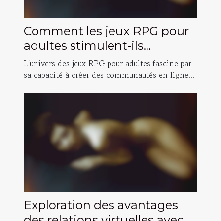
Comment les jeux RPG pour
adultes stimulent-ils
l'interaction sociale en ligne ?
L'univers des jeux RPG pour adultes fascine par
sa capacité à créer des communautés en ligne...
Exploration des avantages
des relations virtuelles avec