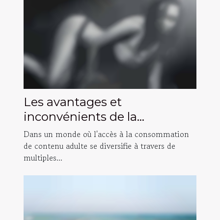
Les avantages et
inconvénients de la
consommation de contenu
Dans un monde où l'accès à la consommation
adulte gratuit versus payant
de contenu adulte se diversifie à travers de
multiples...