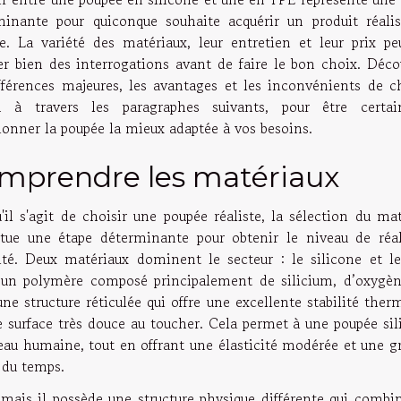
minante pour quiconque souhaite acquérir un produit réalis
le. La variété des matériaux, leur entretien et leur prix pe
er bien des interrogations avant de faire le bon choix. Déco
ifférences majeures, les avantages et les inconvénients de c
n à travers les paragraphes suivants, pour être certa
ionner la poupée la mieux adaptée à vos besoins.
mprendre les matériaux
'il s'agit de choisir une poupée réaliste, la sélection du ma
itue une étape déterminante pour obtenir le niveau de réa
ité. Deux matériaux dominent le secteur : le silicone et l
, un polymère composé principalement de silicium, d’oxygèn
ne structure réticulée qui offre une excellente stabilité ther
e surface très douce au toucher. Cela permet à une poupée sil
 peau humaine, tout en offrant une élasticité modérée et une 
e du temps.
 mais il possède une structure physique différente qui combin