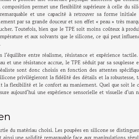
 composition permet une flexibilité supérieure à celle du sil
remarquable et une capacité à retrouver sa forme initiale 
ement par sa grande douceur et son effet « peau » très marqu
ucher. Toutefois, bien que le TPE soit moins coûteux à produi
mpérature et aux solvants que le silicone, ce qui peut influen
.
 l’équilibre entre réalisme, résistance et expérience tactile.
peau et une résistance accrue, le TPE séduit par sa souplesse 
éaliste sont donc choisis en fonction des attentes spécifiqu
licone privilégieront la fidélité des détails et la robustesse, 
 la flexibilité et le confort au maniement. Quel que soit le 
ure aujourd’hui une expérience sensorielle et visuelle d’un n
ien
tie du matériau choisi. Les poupées en silicone se distinguen
t ainsi une solidité remarquable face aux manipulations régul