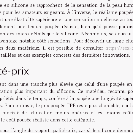
upée en silicone se rapprochent de la sensation de la peau hu
 pour les amateurs exigeants. À l’inverse, le réalisme poupé
nt une élasticité supérieure et une sensation moelleuse au to
ement une texture poupée réaliste, bien qu’il puisse parfois
on des micro-détails que le silicone. Néanmoins, sa douceur 
avantage notable côté sensations. Pour découvrir un large cho
es deux matériaux, il est possible de consulter
https://sex-
étaillées et des exemples concrets des dernières innovations.
té-prix
ment dans une tranche plus élevée que celui d'une poupée en
cation plus important du silicone. Ce matériau, reconnu po
opriétés dans le temps, confère à la poupée une longévité supé
. Par contraste, le prix poupée TPE reste plus abordable, car 
n procédé de fabrication moins onéreux et est moins coût
 le coût poupée réaliste dans cette catégorie.
sous l’angle du rapport qualité-prix, car si le silicone dema