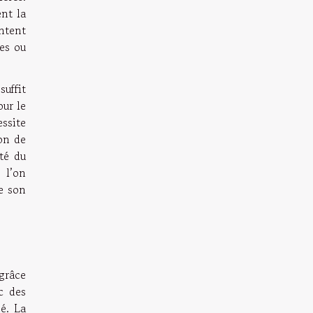
ent la
entent
res ou
uffit
our le
ssite
ion de
ité du
 l’on
de son
grâce
c des
né. La