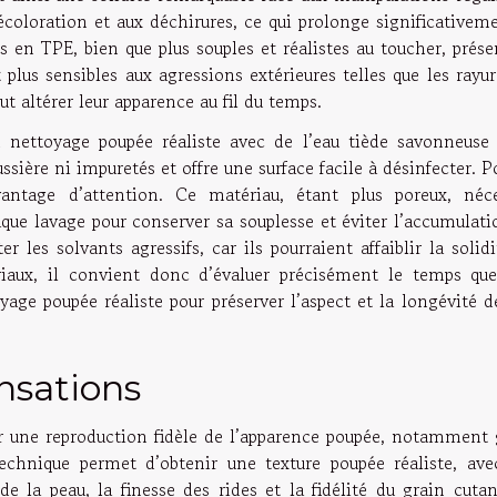
écoloration et aux déchirures, ce qui prolonge significativem
s en TPE, bien que plus souples et réalistes au toucher, prés
plus sensibles aux agressions extérieures telles que les rayu
ut altérer leur apparence au fil du temps.
 nettoyage poupée réaliste avec de l’eau tiède savonneuse s
sière ni impuretés et offre une surface facile à désinfecter. P
antage d’attention. Ce matériau, étant plus poreux, néce
haque lavage pour conserver sa souplesse et éviter l’accumulat
 les solvants agressifs, car ils pourraient affaiblir la solid
iaux, il convient donc d’évaluer précisément le temps que
yage poupée réaliste pour préserver l’aspect et la longévité 
ensations
ar une reproduction fidèle de l’apparence poupée, notamment 
chnique permet d’obtenir une texture poupée réaliste, ave
de la peau, la finesse des rides et la fidélité du grain cuta