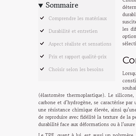
Sommaire
déter
durab
Comprendre les matériaux
suscit
les d
Durabilité et entretien
optio
sélect
Aspect réaliste et sensations
Prix et rapport qualité-prix
Co
Choisir selon les besoins
Lorsqu
const
souha
(élastomère thermoplastique). Le silicone
carbone et d’hydrogène, se caractérise par u
une résistance chimique élevée, ainsi qu’un
de reproduire avec fidélité la texture de la
durabilité face aux déformations ou à l’usur
Le TPE, quant à lui, est aussi un polymère,