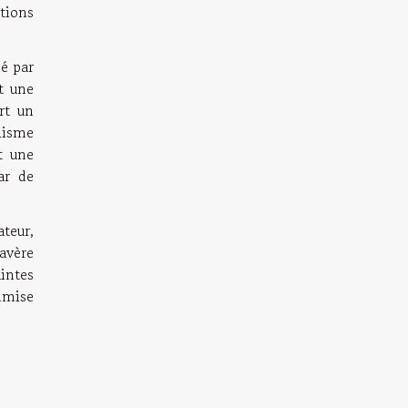
tions
né par
t une
rt un
lisme
t une
ar de
teur,
avère
intes
ximise