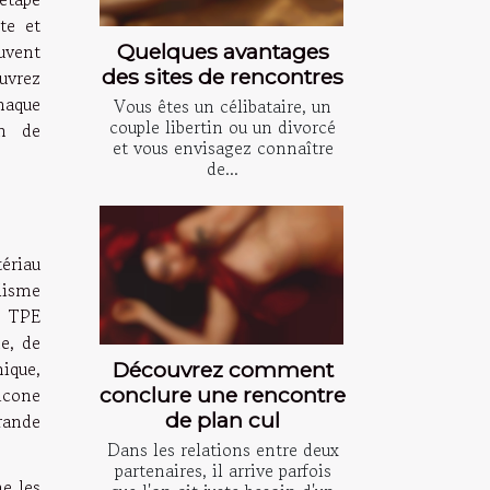
te et
Quelques avantages
uvent
des sites de rencontres
uvrez
haque
Vous êtes un célibataire, un
couple libertin ou un divorcé
in de
et vous envisagez connaître
de...
tériau
lisme
e TPE
e, de
mique,
Découvrez comment
icone
conclure une rencontre
de plan cul
grande
Dans les relations entre deux
partenaires, il arrive parfois
e les