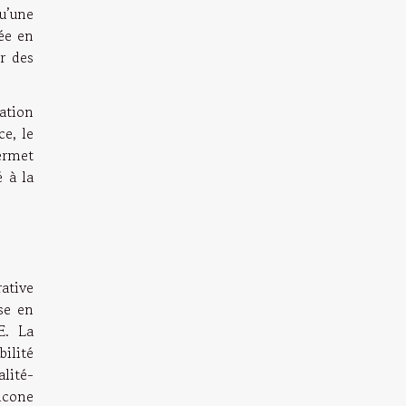
u’une
pée en
r des
ation
ce, le
permet
é à la
ative
se en
E. La
bilité
alité-
licone