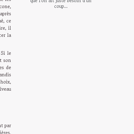
que l'on ait juste besoin d'un
coup...
icone,
après
é, ce
re, il
cer la
 Si le
et son
es de
tandis
choix,
iveau
t par
ières.