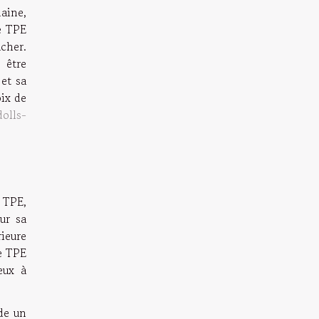
maine,
e TPE
ucher.
 être
et sa
ix de
dolls-
 TPE,
ur sa
rieure
le TPE
eux à
nde un