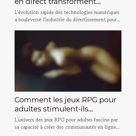
en direct transforment
l'industrie du divertissement
L'évolution rapide des technologies numériques
pour adultes ?
a bouleversé l'industrie du divertissement pour...
Comment les jeux RPG pour
adultes stimulent-ils
l'interaction sociale en ligne ?
L'univers des jeux RPG pour adultes fascine par
sa capacité à créer des communautés en ligne...