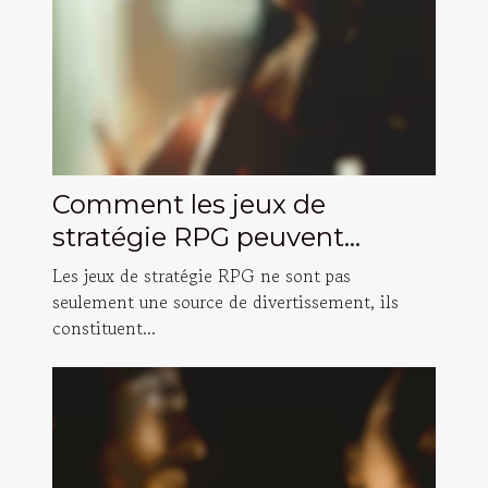
Comment les jeux de
stratégie RPG peuvent
améliorer vos compétences
Les jeux de stratégie RPG ne sont pas
de prise de décision ?
seulement une source de divertissement, ils
constituent...