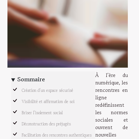
À l’ère du
Sommaire
numérique, les
rencontres en
Création d’un espace sécurisé
ligne
Visibilité et affirmation de soi
redéfinissent
les normes
Briser l’isolement social
sociales et
Déconstruction des préjugés
ouvrent de
nouvelles
Facilitation des rencontres authentiques