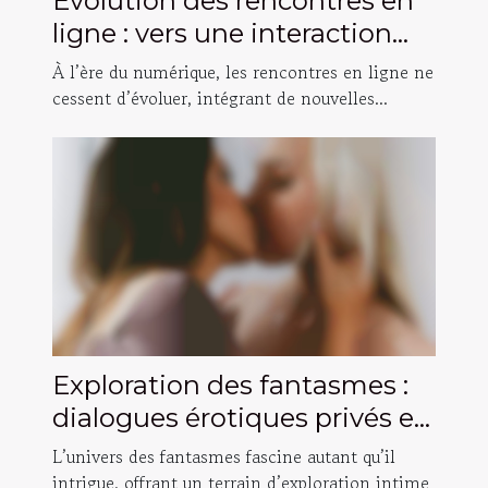
Évolution des rencontres en
ligne : vers une interaction
vidéo plus intime ?
À l’ère du numérique, les rencontres en ligne ne
cessent d’évoluer, intégrant de nouvelles...
Exploration des fantasmes :
dialogues érotiques privés et
sécurisés
L’univers des fantasmes fascine autant qu’il
intrigue, offrant un terrain d’exploration intime