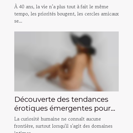
grâce aux annonces en ligne
À 40 ans, la vie n’a plus tout à fait le même
?
tempo, les priorités bougent, les cercles amicaux
se...
Découverte des tendances
érotiques émergentes pour
amateurs hétéro
La curiosité humaine ne connaît aucune
frontière, surtout lorsqu'il s'agit des domaines
intimes...